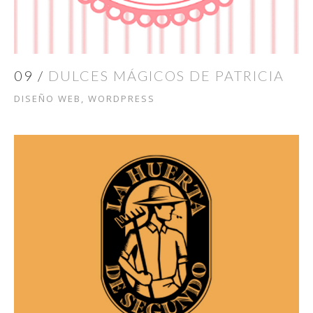
09 /
DULCES MÁGICOS DE PATRICIA
DISEÑO WEB, WORDPRESS