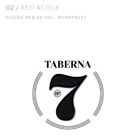
02 /
RED ACOGE
DISEÑO WEB AD HOC, WORDPRESS